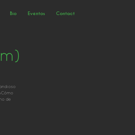
Bio
Eventos
Contact
lm)
randioso
. ¿Cómo
no de