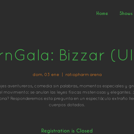
Home
Shows
rnGala: Bizzar (U
dom, 03 ene
  |  
ratiopharm arena
jes aventureros, comedia sin palabras, momentos especiales y g
el movimiento: se anulan las leyes físicas misteriosas y elegantes
iona? Responderemos esta pregunta en un espectáculo extraño lle
cuerpos dotados.
Registration is Closed