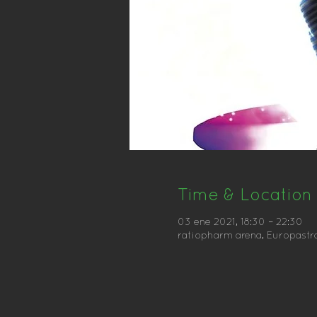
Time & Location
03 ene 2021, 18:30 – 22:30
ratiopharm arena, Europastr