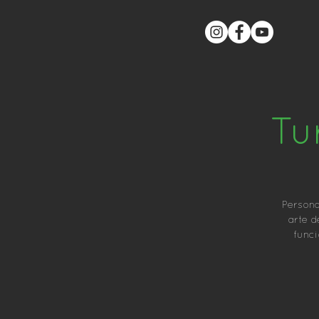
Tu
Persona
arte d
func